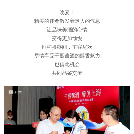
晚宴上
精美的佳肴散发着迷人的气息
让品味美酒的心情
变得更加愉悦
推杯换盏间，主客尽欢
尽情享受千熙酱酒的醇香魅力
也借此机会
共同品鉴交流