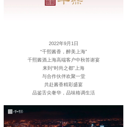
2022年9月1日
“千熙酱香，醉美上海”
千熙酱酒上海高端客户中秋答谢宴
来到“时尚之都”上海
与合作伙伴欢聚一堂
共赴酱香精彩盛宴
品鉴舌尖奢华，品味格调生活