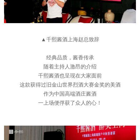
▲千熙酱酒上海赵总致辞
经典品质，酱香传承
随着主持人激昂的介绍
千熙酱酒也呈现在大家面前
这款获得过旧金山世界烈酒大赛金奖的美酒
作为中国高端酒庄酱酒
一上场便俘获了众人的心！