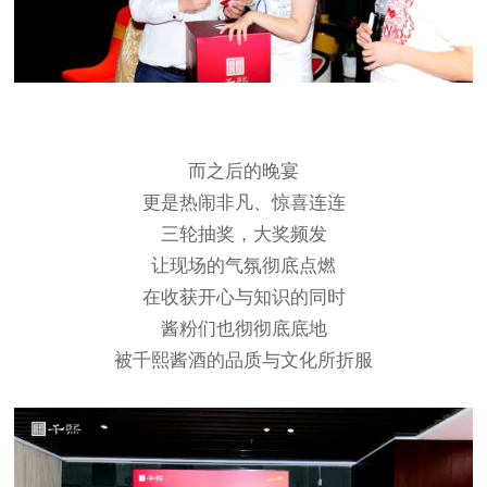
而之后的晚宴
更是热闹非凡、惊喜连连
三轮抽奖，大奖频发
让现场的气氛彻底点燃
在收获开心与知识的同时
酱粉们也彻彻底底地
被千熙酱酒的品质与文化所折服