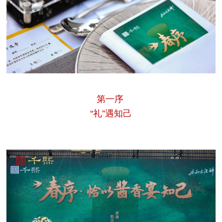
第一序
“礼”遇知己