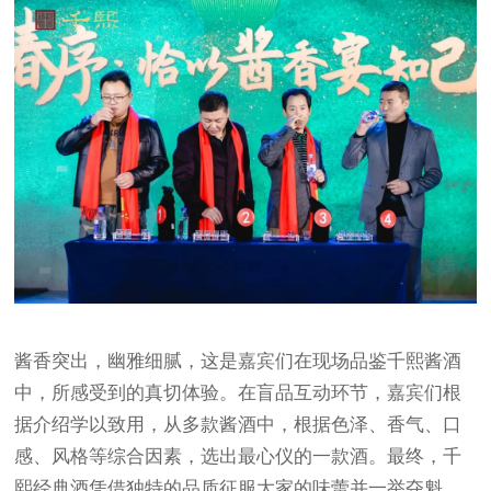
酱香突出，幽雅细腻，这是嘉宾们在现场品鉴千熙酱酒
中，所感受到的真切体验。在盲品互动环节，嘉宾们根
据介绍学以致用，从多款酱酒中，根据色泽、香气、口
感、风格等综合因素，选出最心仪的一款酒。最终，千
熙经典酒凭借独特的品质征服大家的味蕾并一举夺魁，