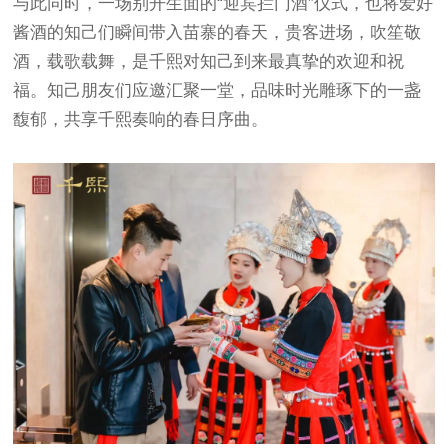
与此同时，一场别开生面的“迎宾拦门酒”仪式，也将爱好
酱酒的知己们瞬间带入苗寨的春天，贵客进场，吹笙敬
酒，载歌载舞，是千熙对知己到来最真挚的欢迎和祝
福。知己朋友们应邀汇聚一堂，品味时光雕琢下的一盏
馥郁，共享千熙奏响的春日序曲。