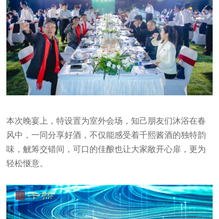
本次晚宴上，特设置为室外会场，知己朋友们沐浴在春
风中，一同分享好酒，不仅能感受着千熙酱酒的独特韵
味，觥筹交错间，可口的佳酿也让大家敞开心扉，更为
轻松惬意。