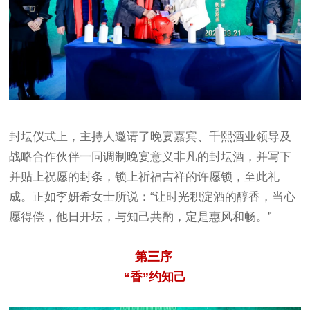
封坛仪式上，主持人邀请了晚宴嘉宾、千熙酒业领导及
战略合作伙伴一同调制晚宴意义非凡的封坛酒，并写下
并贴上祝愿的封条，锁上祈福吉祥的许愿锁，至此礼
成。正如李妍希女士所说：“让时光积淀酒的醇香，当心
愿得偿，他日开坛，与知己共酌，定是惠风和畅。”
第三序
“香”约知己