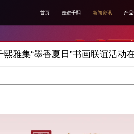
首页
走进千熙
新闻资讯
产品
企业简介
集团新闻
千熙
企业文化
品鉴资讯
生肖
∣千熙雅集“墨香夏日”书画联谊活动
企业愿景
高尔夫资讯
传世
千熙荣誉
定制
发展规划
封坛
千熙人生