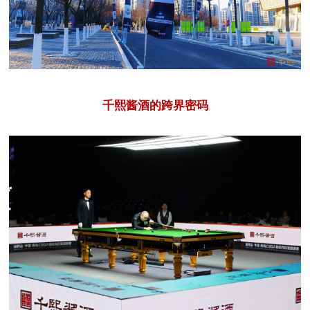
千熙酱酒的跨界密码