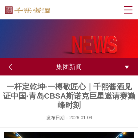
集团新闻
一杆定乾坤·一樽敬匠心｜千熙酱酒见
证中国·青岛CBSA斯诺克巨星邀请赛巅
峰时刻
发布日期：2026-01-04