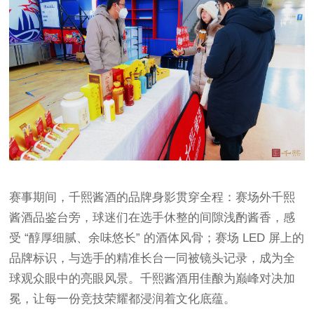
赛事期间，千熙酱酒的品牌身影贯穿全程：赛场外千熙
酱酒品鉴台旁，球迷们在选手休整的间隙浅酌酱香，感
受 “醇厚细腻、余味悠长” 的酒体风骨；赛场 LED 屏上的
品牌标识，与选手的精准长台一同被镜头记录，成为全
球观众眼中的亮眼风景。千熙酱酒用佳酿为巅峰对决加
冕，让每一份竞技荣耀都浸润着文化底蕴。