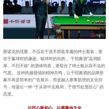
斯诺克的优雅，不仅在于选手西装革履的绅士着装，更
在于赢球时的谦逊、输球时的坦然， 千熙酱酒“温润醇
厚、不烈不燥” 的酒体特质，更暗合了绅士般从容不迫的
气度。 这种跨越领域的精神共鸣，让千熙酱酒的品牌形
象不再是简单的广告展示，而是融入赛事肌理的文化符
号，传递出一种 “于从容中见格局，于细节处显匠心” 的
态度。
以匠心敬初心，以赛事传文化