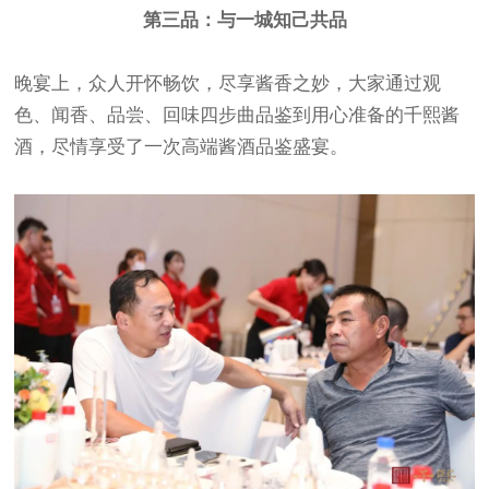
第三品：与一城知己共品
晚宴上，众人开怀畅饮，尽享酱香之妙，大家通过观
色、闻香、品尝、回味四步曲品鉴到用心准备的千熙酱
酒，尽情享受了一次高端酱酒品鉴盛宴。