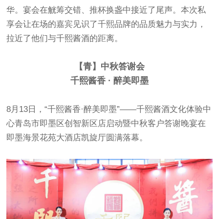
华。宴会在觥筹交错、推杯换盏中接近了尾声。本次私
享会让在场的嘉宾见识了千熙品牌的品质魅力与实力，
拉近了他们与千熙酱酒的距离。
【青】中秋答谢会
千熙酱香 · 醉美即墨
8月13日，“千熙酱香·醉美即墨”——千熙酱酒文化体验中
心青岛市即墨区创智新区店启动暨中秋客户答谢晚宴在
即墨海景花苑大酒店凯旋厅圆满落幕。