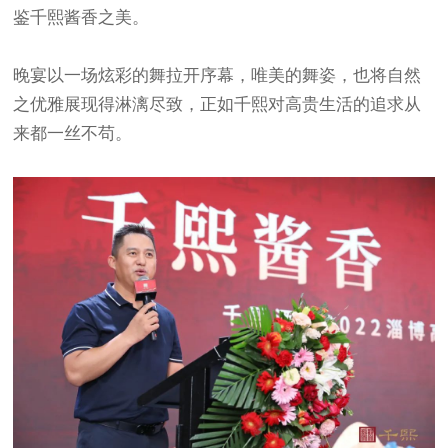
鉴千熙酱香之美。
晚宴以一场炫彩的舞拉开序幕，唯美的舞姿，也将自然
之优雅展现得淋漓尽致，正如千熙对高贵生活的追求从
来都一丝不苟。