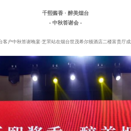
千熙酱香 · 醉美烟台
- 中秋答谢会 -
酒烟台客户中秋答谢晚宴·芝罘站在烟台世茂希尔顿酒店二楼富贵厅