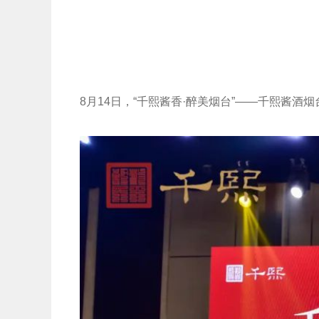
8月14日，“千熙酱香·醉美烟台”——千熙酱