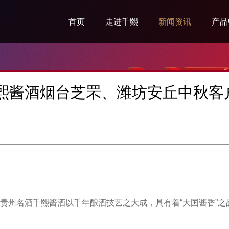
首页
走进千熙
新闻资讯
产品
企业简介
集团新闻
千熙
企业文化
品鉴资讯
生肖
千熙酱酒烟台芝罘、潍坊安丘中秋客
企业愿景
高尔夫资讯
传世
千熙荣誉
定制
发展规划
封坛
千熙人生
州名酒千熙酱酒以千年酿酒技艺之大成，具有着“大国酱香”之品