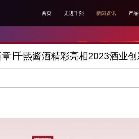
首页
走进千熙
新闻资讯
产品
企业简介
集团新闻
千熙
企业文化
品鉴资讯
生肖
章∣千熙酱酒精彩亮相2023酒业
企业愿景
高尔夫资讯
传世
千熙荣誉
定制
发展规划
封坛
千熙人生