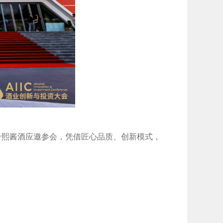
牌，千熙酱酒应邀参会，凭借匠心品质、创新模式，