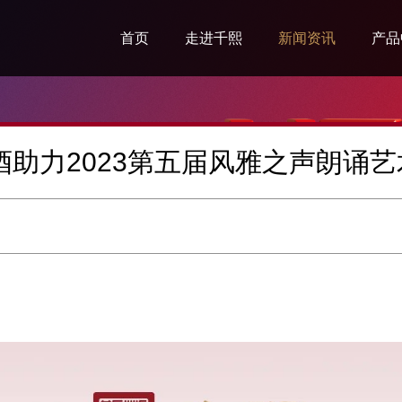
首页
走进千熙
新闻资讯
产品
企业简介
集团新闻
千熙
企业文化
品鉴资讯
生肖
酒助力2023第五届风雅之声朗诵
企业愿景
高尔夫资讯
传世
千熙荣誉
定制
发展规划
封坛
千熙人生