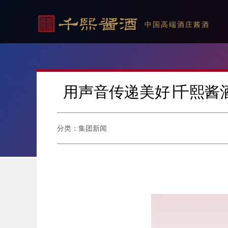
中国高端酒庄酱酒
用声音传递美好∣千熙酱
分类：集团新闻