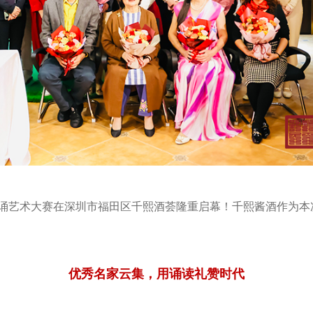
雅之声朗诵艺术大赛在深圳市福田区千熙酒荟隆重启幕！千熙酱酒作
优秀名家云集，用诵读礼赞时代